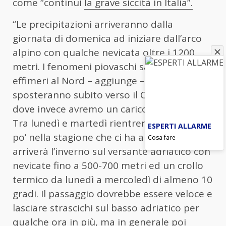
come “continui
la grave siccità in Italia”.
“Le precipitazioni arriveranno dalla
giornata di domenica ad iniziare dall’arco
alpino con qualche nevicata oltre i 1200
metri. I fenomeni piovaschi saranno
effimeri al Nord – aggiunge – e si
sposteranno subito verso il Centro-Sud
dove invece avremo un carico di maltempo.
Tra lunedì e martedì rientreremo per un
ESPERTI ALLARME
po’ nella stagione che ci ha appena lasciati:
Cosa fare
arriverà l’inverno sul versante adriatico con
nevicate fino a 500-700 metri ed un crollo
termico da lunedì a mercoledì di almeno 10
gradi. Il passaggio dovrebbe essere veloce e
lasciare strascichi sul basso adriatico per
qualche ora in più, ma in generale poi