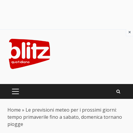
×
Skip
to
content
PRIMARY
MENU
Home
»
Le previsioni meteo per i prossimi giorni:
tempo primaverile fino a sabato, domenica tornano
piogge