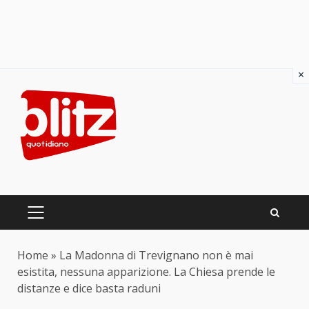
×
Skip
to
content
PRIMARY
MENU
Home
»
La Madonna di Trevignano non è mai
esistita, nessuna apparizione. La Chiesa prende le
distanze e dice basta raduni