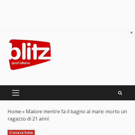
×
Skip
to
content
PRIMARY
MENU
Home
»
Malore mentre fa il bagno al mare: morto un
ragazzo di 21 anni
Cronaca Italia