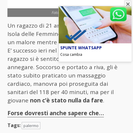
Foto archivio Ansa
Un ragazzo di 21 anni è
morto al mare
a
Isola delle Femmine dopo avere accusato
un malore mentre stava facendo il bagno.
SPUNTE WHATSAPP
E’ successo ieri nel tardo pomeriggio. Il
Cosa cambia
ragazzo si è sentito male e ha rischiato di
annegare. Soccorso e portato a riva, gli è
stato subito praticato un massaggio
cardiaco, manovra poi proseguita dai
sanitari del 118 per 40 minuti, ma per il
giovane
non c’è stato nulla da fare
.
Forse dovresti anche sapere che…
Tags:
palermo