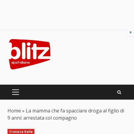
×
Skip
to
content
PRIMARY
MENU
Home
»
La mamma che fa spacciare droga al figlio di
9 anni: arrestata col compagno
Cronaca Italia