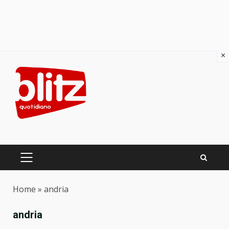
×
Skip
to
content
PRIMARY
MENU
Home
»
andria
andria