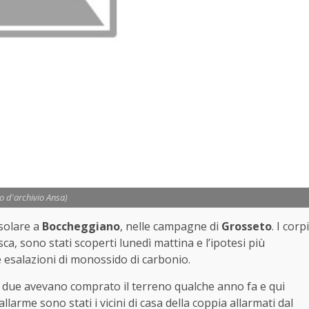
to d'archivio Ansa)
asolare a
Boccheggiano
, nelle campagne di
Grosseto
. I corpi
ca, sono stati scoperti lunedì mattina e l’ipotesi più
e esalazioni di monossido di carbonio.
 I due avevano comprato il terreno qualche anno fa e qui
llarme sono stati i vicini di casa della coppia allarmati dal