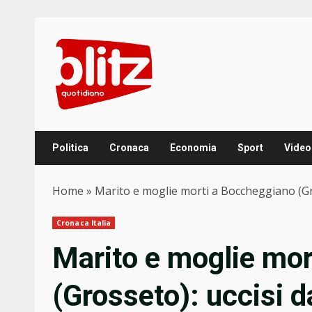
Skip
to
content
Politica
Cronaca
Economia
Sport
Video
Home
»
Marito e moglie morti a Boccheggiano (Gr
Cronaca Italia
Marito e moglie mo
(Grosseto): uccisi 