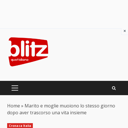
×
Skip
to
content
PRIMARY
MENU
Home
»
Marito e moglie muoiono lo stesso giorno
dopo aver trascorso una vita insieme
Cronaca Italia