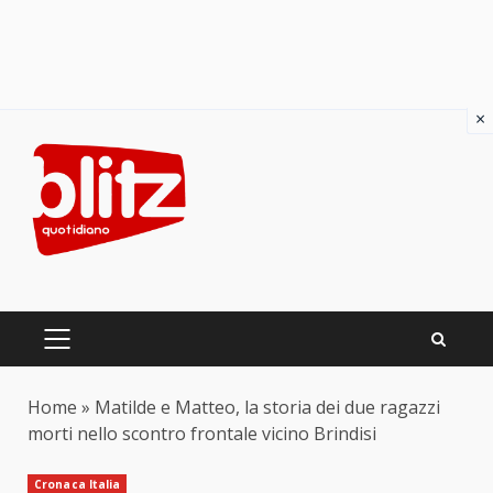
×
Skip
to
content
PRIMARY
MENU
Home
»
Matilde e Matteo, la storia dei due ragazzi
morti nello scontro frontale vicino Brindisi
Cronaca Italia