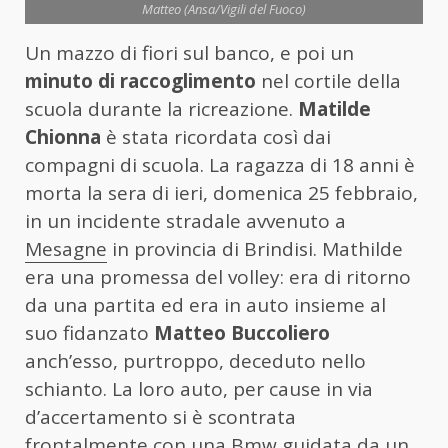
Matteo (Ansa/Vigili del Fuoco)
Un mazzo di fiori sul banco, e poi un
minuto di raccoglimento
nel cortile della
scuola durante la ricreazione.
Matilde
Chionna
è stata ricordata così dai
compagni di scuola. La ragazza di 18 anni è
morta la sera di ieri, domenica 25 febbraio,
in un incidente stradale avvenuto a
Mesagne
in provincia di Brindisi. Mathilde
era una promessa del volley: era di ritorno
da una partita ed era in auto insieme al
suo fidanzato
Matteo Buccoliero
anch’esso, purtroppo, deceduto nello
schianto. La loro auto, per cause in via
d’accertamento si è scontrata
frontalmente con una Bmw guidata da un