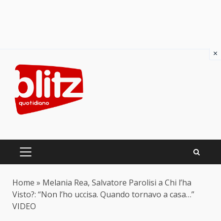
×
Skip
to
content
PRIMARY
MENU
Home
»
Melania Rea, Salvatore Parolisi a Chi l’ha
Visto?: “Non l’ho uccisa. Quando tornavo a casa…”
VIDEO