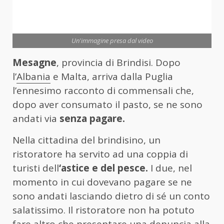
Un'immagine presa dal video
Mesagne
, provincia di Brindisi. Dopo
l’
Albania
e Malta, arriva dalla Puglia
l’ennesimo racconto di commensali che,
dopo aver consumato il pasto, se ne sono
andati via
senza pagare.
Nella cittadina del brindisino, un
ristoratore ha servito ad una coppia di
turisti dell
‘astice e del pesce.
I due, nel
momento in cui dovevano pagare se ne
sono andati lasciando dietro di sé un conto
salatissimo. Il ristoratore non ha potuto
fare altro che presentare una denuncia alla