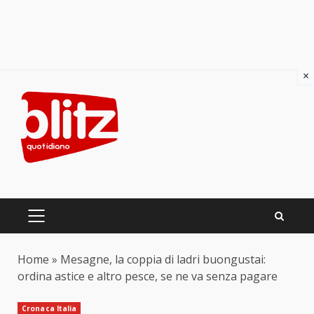
×
Skip
to
content
PRIMARY
MENU
Home
»
Mesagne, la coppia di ladri buongustai:
ordina astice e altro pesce, se ne va senza pagare
Cronaca Italia