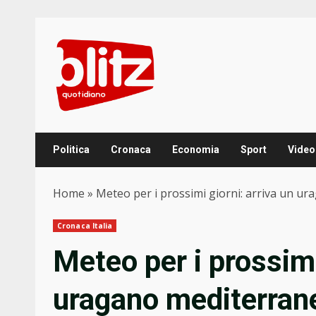
Skip
to
content
Politica
Cronaca
Economia
Sport
Video
Home
»
Meteo per i prossimi giorni: arriva un ur
Cronaca Italia
Meteo per i prossimi
uragano mediterrane