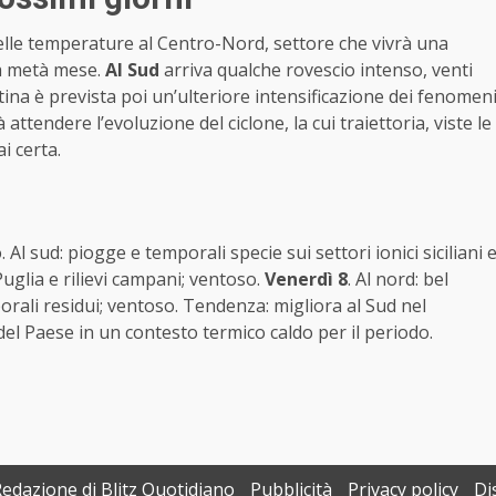
delle temperature al Centro-Nord, settore che vivrà una
 a metà mese.
Al Sud
arriva qualche rovescio intenso, venti
tina è prevista poi un’ulteriore intensificazione dei fenomen
 attendere l’evoluzione del ciclone, la cui traiettoria, viste le
i certa.
 Al sud: piogge e temporali specie sui settori ionici siciliani 
Puglia e rilievi campani; ventoso.
Venerdì 8
. Al nord: bel
orali residui; ventoso. Tendenza: migliora al Sud nel
l Paese in un contesto termico caldo per il periodo.
Redazione di Blitz Quotidiano
Pubblicità
Privacy policy
Di