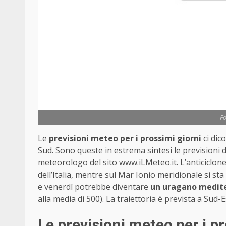
Fo
Le
previsioni meteo per i prossimi giorni
ci dic
Sud. Sono queste in estrema sintesi le previsioni
meteorologo del sito www.iLMeteo.it. L’anticiclone
dell’Italia, mentre sul Mar Ionio meridionale si s
e venerdì potrebbe diventare
un uragano medit
alla media di 500). La traiettoria è prevista a Sud-Est
Le previsioni meteo per i p