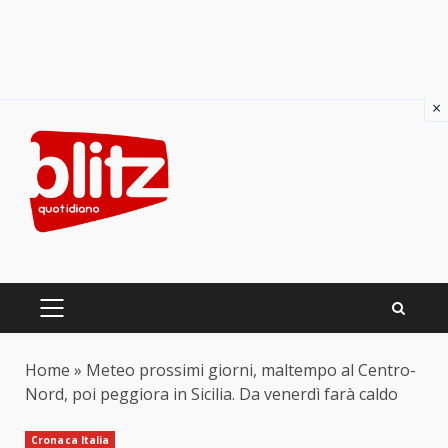
×
Skip
to
content
PRIMARY
MENU
Home
»
Meteo prossimi giorni, maltempo al Centro-
Nord, poi peggiora in Sicilia. Da venerdì farà caldo
Cronaca Italia