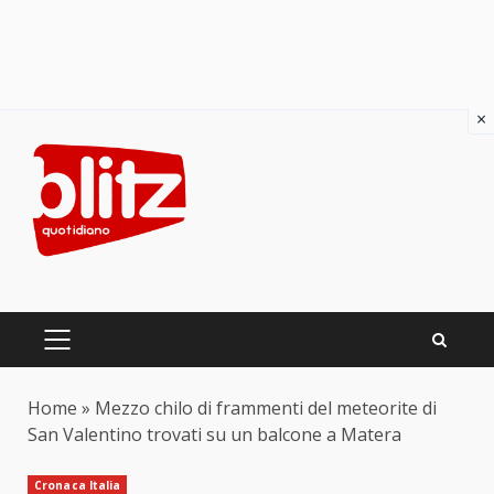
×
Skip
to
content
PRIMARY
MENU
Home
»
Mezzo chilo di frammenti del meteorite di
San Valentino trovati su un balcone a Matera
Cronaca Italia