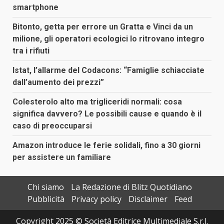
smartphone
Bitonto, getta per errore un Gratta e Vinci da un
milione, gli operatori ecologici lo ritrovano integro
tra i rifiuti
Istat, l’allarme del Codacons: “Famiglie schiacciate
dall’aumento dei prezzi”
Colesterolo alto ma trigliceridi normali: cosa
significa davvero? Le possibili cause e quando è il
caso di preoccuparsi
Amazon introduce le ferie solidali, fino a 30 giorni
per assistere un familiare
Chi siamo
La Redazione di Blitz Quotidiano
Pubblicità
Privacy policy
Disclaimer
Feed
Copyright 2025 © Società Editrice Multimediale S.r.l.