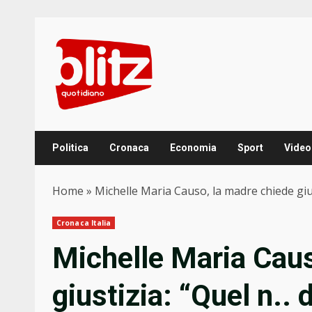
Skip
to
content
Politica
Cronaca
Economia
Sport
Video
Home
»
Michelle Maria Causo, la madre chiede giusti
Cronaca Italia
Michelle Maria Caus
giustizia: “Quel n.. 