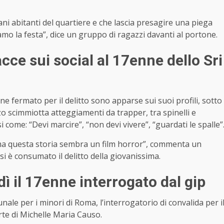
ani abitanti del quartiere e che lascia presagire una piega
ciamo la festa”, dice un gruppo di ragazzi davanti al portone.
ce sui social al 17enne dello Sri
e fermato per il delitto sono apparse sui suoi profili, sotto
azzo scimmiotta atteggiamenti da trapper, tra spinelli e
i come: “Devi marcire”, “non devi vivere”, “guardati le spalle”
ma questa storia sembra un film horror”, commenta un
si è consumato il delitto della giovanissima.
ì il 17enne interrogato dal gip
unale per i minori di Roma, l’interrogatorio di convalida per i
rte di Michelle Maria Causo.