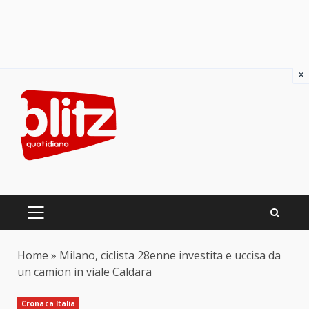
×
Skip
to
content
PRIMARY
MENU
Home
»
Milano, ciclista 28enne investita e uccisa da
un camion in viale Caldara
Cronaca Italia