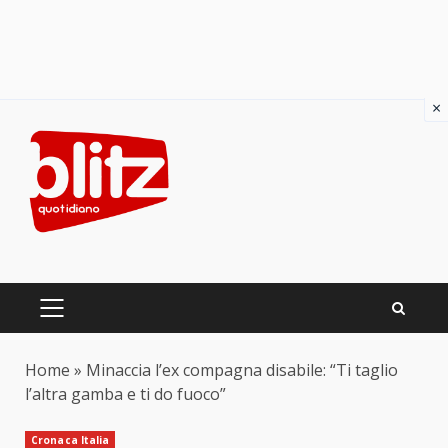
×
Skip
to
content
PRIMARY
MENU
Home
»
Minaccia l’ex compagna disabile: “Ti taglio
l’altra gamba e ti do fuoco”
Cronaca Italia