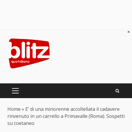
×
Skip
to
content
PRIMARY
MENU
Home
»
E’ di una minorenne accoltellata il cadavere
rinvenuto in un carrello a Primavalle (Roma). Sospetti
su coetaneo