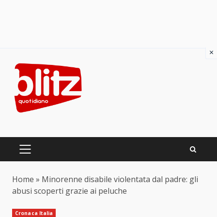
×
Skip
to
content
PRIMARY
MENU
Home
»
Minorenne disabile violentata dal padre: gli
abusi scoperti grazie ai peluche
Cronaca Italia