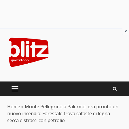
×
Skip
to
content
PRIMARY
MENU
Home
»
Monte Pellegrino a Palermo, era pronto un
nuovo incendio: Forestale trova cataste di legna
secca e stracci con petrolio