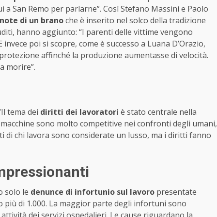
qui a San Remo per parlarne”. Così Stefano Massini e Paolo
 note di un brano
che è inserito nel solco della tradizione
diti, hanno aggiunto: “I parenti delle vittime vengono
 E invece poi si scopre, come è successo a Luana D’Orazio,
 protezione affinché la produzione aumentasse di velocità.
a morire”.
“Il tema dei
diritti dei lavoratori
è stato centrale nella
le macchine sono molto competitive nei confronti degli umani,
ti di chi lavora sono considerate un lusso, ma i diritti fanno
impressionanti
o solo le
denunce di infortunio sul lavoro
presentate
o più di 1.000. La maggior parte degli infortuni sono
attività dei servizi ospedalieri. Le cause riguardano la