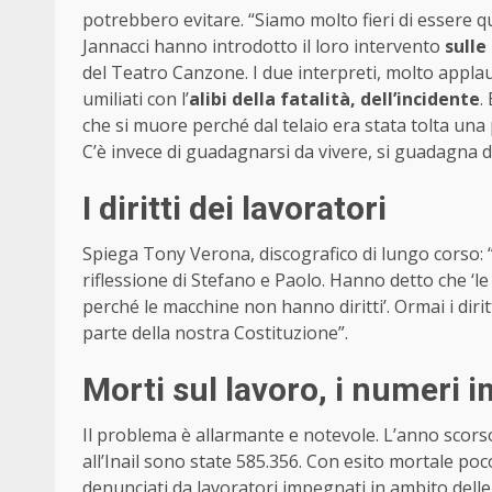
potrebbero evitare. “Siamo molto fieri di essere 
Jannacci hanno introdotto il loro intervento
sulle
del Teatro Canzone. I due interpreti, molto applau
umiliati con l’
alibi della fatalità, dell’incidente
.
che si muore perché dal telaio era stata tolta una
C’è invece di guadagnarsi da vivere, si guadagna d
I diritti dei lavoratori
Spiega Tony Verona, discografico di lungo corso: 
riflessione di Stefano e Paolo. Hanno detto che ‘
perché le macchine non hanno diritti’. Ormai i dirit
parte della nostra Costituzione”.
Morti sul lavoro, i numeri 
Il problema è allarmante e notevole. L’anno scors
all’Inail sono state 585.356. Con esito mortale poc
denunciati da lavoratori impegnati in ambito delle 