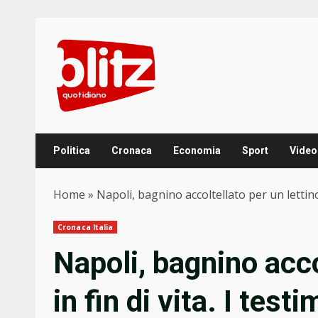
Skip
to
content
Politica
Cronaca
Economia
Sport
Video
Home
»
Napoli, bagnino accoltellato per un lettino:
Cronaca Italia
Napoli, bagnino accol
in fin di vita. I tes