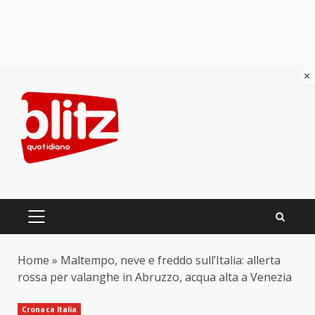
×
Skip
to
content
PRIMARY
MENU
Home
»
Maltempo, neve e freddo sull’Italia: allerta
rossa per valanghe in Abruzzo, acqua alta a Venezia
Cronaca Italia