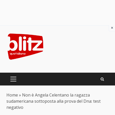
×
Skip
to
content
PRIMARY
MENU
Home
»
Non è Angela Celentano la ragazza
sudamericana sottoposta alla prova del Dna: test
negativo