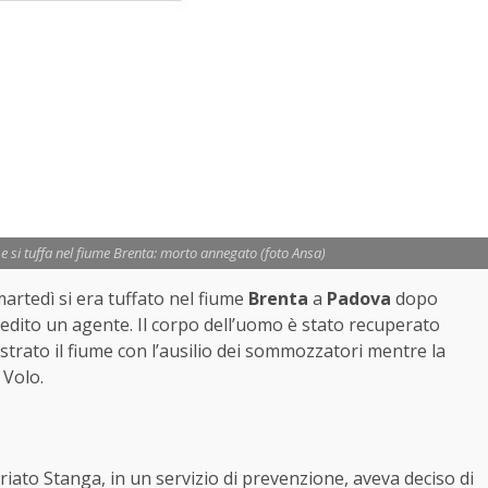
 e si tuffa nel fiume Brenta: morto annegato (foto Ansa)
rtedì si era tuffato nel fiume
Brenta
a
Padova
dopo
redito un agente. Il corpo dell’uomo è stato recuperato
strato il fiume con l’ausilio dei sommozzatori mentre la
 Volo.
iato Stanga, in un servizio di prevenzione, aveva deciso di