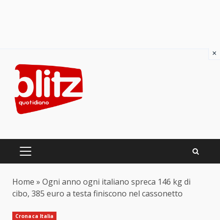
×
Skip
to
content
PRIMARY
MENU
Home
»
Ogni anno ogni italiano spreca 146 kg di
cibo, 385 euro a testa finiscono nel cassonetto
Cronaca Italia