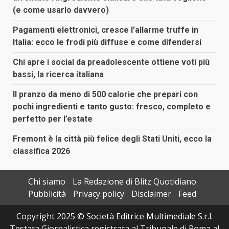
(e come usarlo davvero)
Pagamenti elettronici, cresce l’allarme truffe in
Italia: ecco le frodi più diffuse e come difendersi
Chi apre i social da preadolescente ottiene voti più
bassi, la ricerca italiana
Il pranzo da meno di 500 calorie che prepari con
pochi ingredienti e tanto gusto: fresco, completo e
perfetto per l’estate
Fremont è la città più felice degli Stati Uniti, ecco la
classifica 2026
Chi siamo
La Redazione di Blitz Quotidiano
Pubblicità
Privacy policy
Disclaimer
Feed
Copyright 2025 © Società Editrice Multimediale S.r.l.
Testata Giornalistica registrata al Tribunale di Roma al