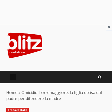
×
Skip
to
content
PRIMARY
MENU
Home
»
Omicidio Torremaggiore, la figlia uccisa dal
padre per difendere la madre
Cronaca Italia