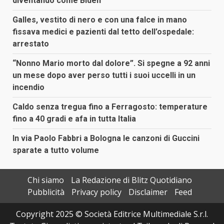
diventando come Biden”
Galles, vestito di nero e con una falce in mano
fissava medici e pazienti dal tetto dell’ospedale:
arrestato
“Nonno Mario morto dal dolore”. Si spegne a 92 anni
un mese dopo aver perso tutti i suoi uccelli in un
incendio
Caldo senza tregua fino a Ferragosto: temperature
fino a 40 gradi e afa in tutta Italia
In via Paolo Fabbri a Bologna le canzoni di Guccini
sparate a tutto volume
Chi siamo
La Redazione di Blitz Quotidiano
Pubblicità
Privacy policy
Disclaimer
Feed
Copyright 2025 © Società Editrice Multimediale S.r.l.