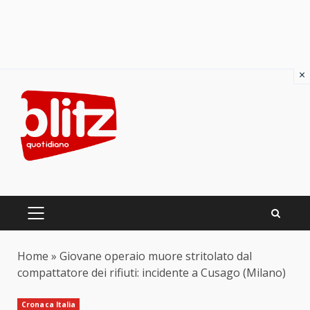
×
Skip
to
content
PRIMARY
MENU
Home
»
Giovane operaio muore stritolato dal
compattatore dei rifiuti: incidente a Cusago (Milano)
Cronaca Italia