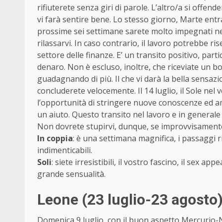
rifiuterete senza giri di parole. L’altro/a si offen
vi farà sentire bene. Lo stesso giorno, Marte entr
prossime sei settimane sarete molto impegnati nell
rilassarvi. In caso contrario, il lavoro potrebbe ri
settore delle finanze. E’ un transito positivo, part
denaro. Non è escluso, inoltre, che riceviate un
guadagnando di più. Il che vi darà la bella sensazi
concluderete velocemente. Il 14 luglio, il Sole ne
l’opportunità di stringere nuove conoscenze ed ampl
un aiuto. Questo transito nel lavoro e in generale
Non dovrete stupirvi, dunque, se improvvisamente
In coppia
: è una settimana magnifica, i passaggi 
indimenticabili.
Soli
: siete irresistibili, il vostro fascino, il sex 
grande sensualità.
Leone (23 luglio-23 agosto
Domenica 9 luglio, con il buon aspetto Mercurio-