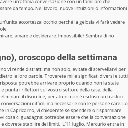
 avere un’ottima conversazione con un familiare che
assare da tempo. Nel lavoro, nuove intuizioni o informazioni
 un’unica accortezza: occhio perché la gelosia vi farà vedere
ole.
mmirare, amare e desiderare. Impossibile? Sembra di no
gno)
, oroscopo della settimana
 vi rende distratti ma non solo, evitate di scervellarvi per
ietro le loro parole. Troverete mille significati diversi e tutti
a risposta potrebbe arrivare proprio quando non la state
 punta i riflettori sul vostro settore della casa, della
 eliminare il disordine, per alcuni non è escluso un trasloco.
onversazioni difficili ma necessarie con le persone care. Lo
e in Capricorno, vi chiederete se spendere o risparmiare
vi cosa ci guadagna: potrebbe essere che la conversazione
dovrete stabilire dei limiti. L’11 luglio, Mercurio entra in