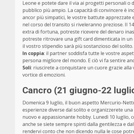
Leone e potete dare il via ai progetti personali o 
pubblico più ampio. La capacità di convincere è in
ancor più simpatici, le vostre battute apprezzate 
nel corso del transito si riveleranno preziose. Il 
extra di fortuna, potreste ricevere del denaro in
potreste ritrovare una gift card dimenticata in un
il vostro stipendio sarà più sostanzioso del solito
In coppia
: il partner soddisfa tutte le vostre aspet
persona migliore del mondo. E ciò vi fa sentire anc
Soli
: riuscirete a conquistare un cuore grazie alla 
vortice di emozioni.
Cancro (21 giugno-22 lugli
Domenica 9 luglio, il buon aspetto Mercurio-Nettun
esperienze diverse dal solito e organizzerete una 
nuovo e appassionante hobby. Lunedì 10 luglio, c
anche se siete sempre spinti dalla gentilezza e dal
rendervi conto che non dicendo nulla le cose potr