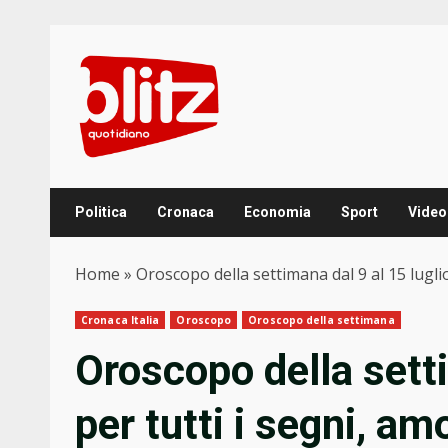
Skip
to
content
Politica
Cronaca
Economia
Sport
Video
Home
»
Oroscopo della settimana dal 9 al 15 luglio
Cronaca Italia
Oroscopo
Oroscopo della settimana
Oroscopo della setti
per tutti i segni, am