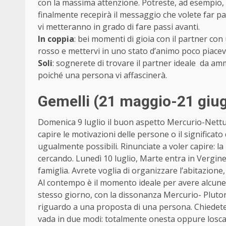
con la massima attenzione. Potreste, ad esempio,
finalmente recepirà il messaggio che volete far p
vi metteranno in grado di fare passi avanti.
In coppia
: bei momenti di gioia con il partner con
rosso e mettervi in uno stato d’animo poco piacev
Soli
: sognerete di trovare il partner ideale da a
poiché una persona vi affascinerà.
Gemelli (21 maggio-21 giu
Domenica 9 luglio il buon aspetto Mercurio-Nettuno
capire le motivazioni delle persone o il significato d
ugualmente possibili. Rinunciate a voler capire: l
cercando. Lunedì 10 luglio, Marte entra in Vergine e
famiglia. Avrete voglia di organizzare l’abitazione,
Al contempo è il momento ideale per avere alcune c
stesso giorno, con la dissonanza Mercurio- Pluton
riguardo a una proposta di una persona. Chiedete
vada in due modi: totalmente onesta oppure losca e 