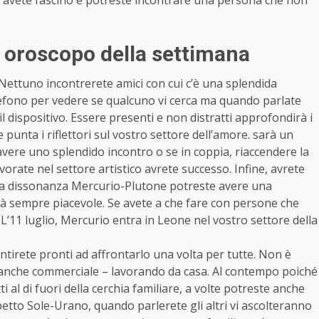
, oroscopo della settimana
Nettuno incontrerete amici con cui c’è una splendida
elefono per vedere se qualcuno vi cerca ma quando parlate
il dispositivo. Essere presenti e non distratti approfondirà i
e punta i riflettori sul vostro settore dell’amore. sarà un
 avere uno splendido incontro o se in coppia, riaccendere la
vorate nel settore artistico avrete successo. Infine, avrete
on la dissonanza Mercurio-Plutone potreste avere una
rà sempre piacevole. Se avete a che fare con persone che
L’11 luglio, Mercurio entra in Leone nel vostro settore della
ntirete pronti ad affrontarlo una volta per tutte. Non è
à – anche commerciale – lavorando da casa. Al contempo poiché
 al di fuori della cerchia familiare, a volte potreste anche
spetto Sole-Urano, quando parlerete gli altri vi ascolteranno