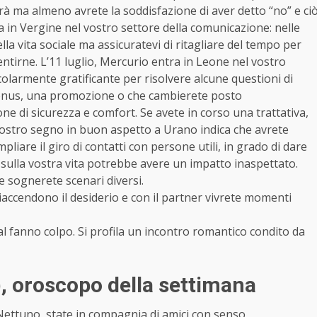
derà ma almeno avrete la soddisfazione di aver detto “no” e ci
a in Vergine nel vostro settore della comunicazione: nelle
a vita sociale ma assicuratevi di ritagliare del tempo per
sentirne. L’11 luglio, Mercurio entra in Leone nel vostro
icolarmente gratificante per risolvere alcune questioni di
 bonus, una promozione o che cambierete posto
one di sicurezza e comfort. Se avete in corso una trattativa,
l vostro segno in buon aspetto a Urano indica che avrete
iare il giro di contatti con persone utili, in grado di dare
 sulla vostra vita potrebbe avere un impatto inaspettato.
 sognerete scenari diversi.
riaccendono il desiderio e con il partner vivrete momenti
appeal fanno colpo. Si profila un incontro romantico condito da
)
, oroscopo della settimana
Nettuno, state in compagnia di amici con senso