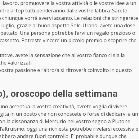
di lavoro, promuovere la vostra attività o le vostre idee a un
oltre al top tutti penderanno dalle vostre labbra. Sarete
e chiunque vorrà avervi accanto. Le relazioni che stringerete
14 luglio, grazie al buon aspetto Sole-Urano, avete una dose
aspettato. Una persona potrebbe farvi un regalo prezioso o
 cassetto. Potreste vincere un piccolo premio o scoprire che
.
tative, avete la sensazione che al vostro fianco ci sia la
he valorizzati.
vostra passione e l’altro/a si ritroverà coinvolto in questo
o)
, oroscopo della settimana
o accentua la vostra creatività, avrete voglia di vivere
gita in un posto che non conoscete o forse di dedicarvi a un
on la dissonanza di Mercurio nel vostro segno a Plutone
l’altruismo, oggi una richiesta potrebbe rivelarsi eccessiva e
ebbero andare fuori controllo. E’ probabile dunque che