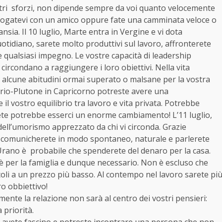
ostri sforzi, non dipende sempre da voi quanto velocemente
sfogatevi con un amico oppure fate una camminata veloce o
ansia. Il 10 luglio, Marte entra in Vergine e vi dota
otidiano, sarete molto produttivi sul lavoro, affronterete
e qualsiasi impegno. Le vostre capacità di leadership
circondano a raggiungere i loro obiettivi. Nella vita
 alcune abitudini ormai superato o malsane per la vostra
urio-Plutone in Capricorno potreste avere una
l vostro equilibrio tra lavoro e vita privata. Potrebbe
arete potrebbe esserci un enorme cambiamento! L’11 luglio,
dell’umorismo apprezzato da chi vi circonda. Grazie
tri, comunicherete in modo spontaneo, naturale e parlerete
le-Urano è probabile che spenderete del denaro per la casa.
 è per la famiglia e dunque necessario. Non è escluso che
coli a un prezzo più basso. Al contempo nel lavoro sarete pi
ro obbiettivo!
ente la relazione non sarà al centro dei vostri pensieri:
 priorità.
va, avete fascino e potreste incontrare una persona che non