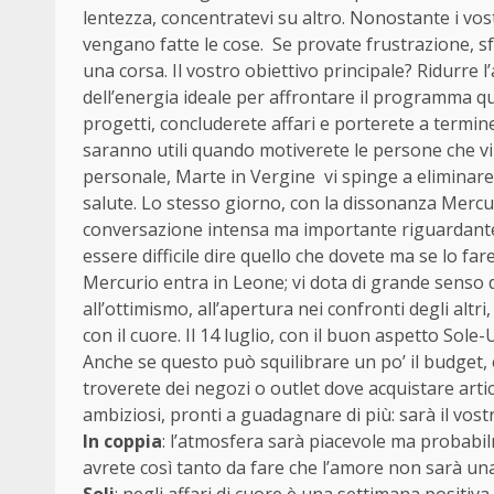
lentezza, concentratevi su altro. Nonostante i v
vengano fatte le cose. Se provate frustrazione, 
una corsa. Il vostro obiettivo principale? Ridurre l’
dell’energia ideale per affrontare il programma qu
progetti, concluderete affari e porterete a termin
saranno utili quando motiverete le persone che vi 
personale, Marte in Vergine vi spinge a eliminare
salute. Lo stesso giorno, con la dissonanza Merc
conversazione intensa ma importante riguardante i
essere difficile dire quello che dovete ma se lo f
Mercurio entra in Leone; vi dota di grande senso 
all’ottimismo, all’apertura nei confronti degli al
con il cuore. Il 14 luglio, con il buon aspetto So
Anche se questo può squilibrare un po’ il budget,
troverete dei negozi o outlet dove acquistare arti
ambiziosi, pronti a guadagnare di più: sarà il vost
In coppia
: l’atmosfera sarà piacevole ma probabilm
avrete così tanto da fare che l’amore non sarà una
Soli
: negli affari di cuore è una settimana positi