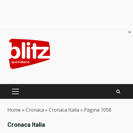
×
Skip
to
content
PRIMARY
MENU
Home
»
Cronaca
»
Cronaca Italia
»
Pagina 1058
Cronaca Italia