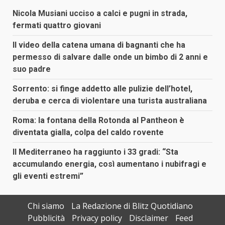
Nicola Musiani ucciso a calci e pugni in strada,
fermati quattro giovani
Il video della catena umana di bagnanti che ha
permesso di salvare dalle onde un bimbo di 2 anni e
suo padre
Sorrento: si finge addetto alle pulizie dell’hotel,
deruba e cerca di violentare una turista australiana
Roma: la fontana della Rotonda al Pantheon è
diventata gialla, colpa del caldo rovente
Il Mediterraneo ha raggiunto i 33 gradi: “Sta
accumulando energia, così aumentano i nubifragi e
gli eventi estremi”
Chi siamo
La Redazione di Blitz Quotidiano
Pubblicità
Privacy policy
Disclaimer
Feed