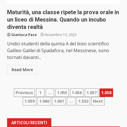
Maturità, una classe ripete la prova orale in
un liceo di Messina. Quando un incubo
diventa realtà
Gianluca Pace
Novembre 10, 2023
Undici studenti della quinta A del liceo scientifico
Galileo Galilei di Spadafora, nel Messinese, sono
tornati davanti...
Read More
Paginazione
Previous
1
…
1.055
1.056
1.057
1.058
1.059
1.060
1.061
…
1.502
Next
degli
articoli
ARTICOLI RECENTI