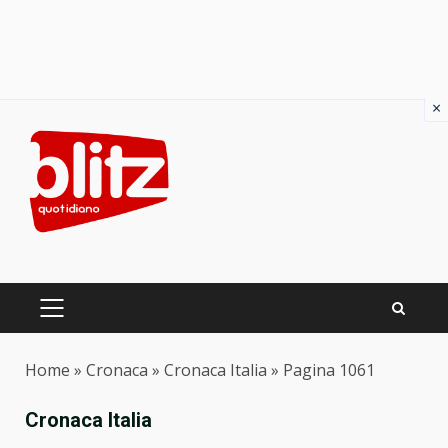
×
Skip
to
content
PRIMARY
MENU
Home
»
Cronaca
»
Cronaca Italia
»
Pagina 1061
Cronaca Italia