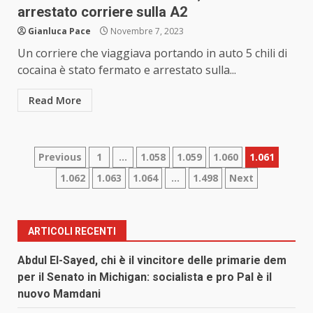
arrestato corriere sulla A2
Gianluca Pace
Novembre 7, 2023
Un corriere che viaggiava portando in auto 5 chili di
cocaina è stato fermato e arrestato sulla...
Read More
Paginazione
Previous
1
…
1.058
1.059
1.060
1.061
1.062
1.063
1.064
…
1.498
Next
degli
articoli
ARTICOLI RECENTI
Abdul El-Sayed, chi è il vincitore delle primarie dem
per il Senato in Michigan: socialista e pro Pal è il
nuovo Mamdani