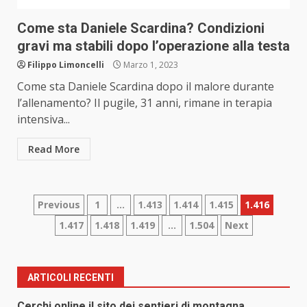
Come sta Daniele Scardina? Condizioni
gravi ma stabili dopo l’operazione alla testa
Filippo Limoncelli
Marzo 1, 2023
Come sta Daniele Scardina dopo il malore durante
l’allenamento? Il pugile, 31 anni, rimane in terapia
intensiva...
Read More
Paginazione
Previous
1
…
1.413
1.414
1.415
1.416
1.417
1.418
1.419
…
1.504
Next
degli
articoli
ARTICOLI RECENTI
Cerchi online il sito dei sentieri di montagna