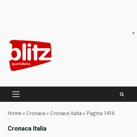
×
Skip
to
content
PRIMARY
MENU
Home
»
Cronaca
»
Cronaca Italia
»
Pagina 1416
Cronaca Italia