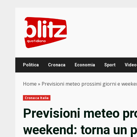
Skip
to
content
Politica
Cronaca
Economia
Sport
Video
Home
»
Previsioni meteo prossimi giorni e weekend
Cronaca Italia
Previsioni meteo pr
weekend: torna un po