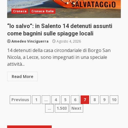
Cronaca
Cronaca Italia
“Io salvo”: in Salento 14 detenuti assunti
come bagnini sulle spiagge locali
Amedeo Vinciguerra
Agosto 4, 2026
14 detenuti della casa circondariale di Borgo San
Nicola, a Lecce, sono impegnati in una speciale
attività...
Read More
Paginazione
Previous
1
…
4
5
6
7
8
9
10
…
1.503
Next
degli
articoli