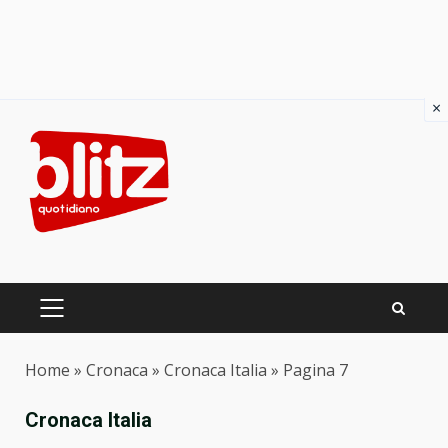
×
Skip
to
content
PRIMARY
MENU
Home
»
Cronaca
»
Cronaca Italia
»
Pagina 7
Cronaca Italia