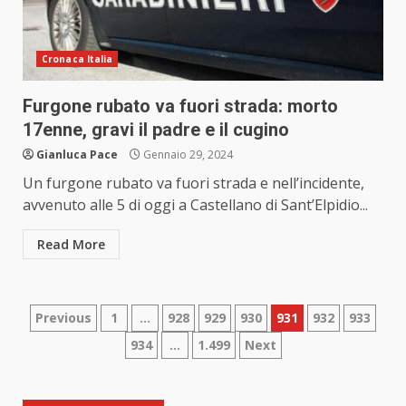
Cronaca Italia
Furgone rubato va fuori strada: morto
17enne, gravi il padre e il cugino
Gianluca Pace
Gennaio 29, 2024
Un furgone rubato va fuori strada e nell’incidente,
avvenuto alle 5 di oggi a Castellano di Sant’Elpidio...
Read More
Paginazione
Previous
1
…
928
929
930
931
932
933
934
…
1.499
Next
degli
articoli