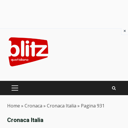
×
Skip
to
content
PRIMARY
MENU
Home
»
Cronaca
»
Cronaca Italia
»
Pagina 931
Cronaca Italia