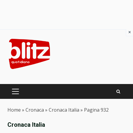
×
Skip
to
content
PRIMARY
MENU
Home
»
Cronaca
»
Cronaca Italia
»
Pagina 932
Cronaca Italia