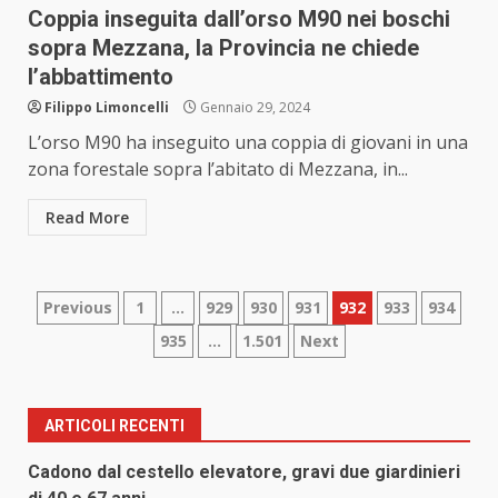
Coppia inseguita dall’orso M90 nei boschi
sopra Mezzana, la Provincia ne chiede
l’abbattimento
Filippo Limoncelli
Gennaio 29, 2024
L’orso M90 ha inseguito una coppia di giovani in una
zona forestale sopra l’abitato di Mezzana, in...
Read More
Paginazione
Previous
1
…
929
930
931
932
933
934
935
…
1.501
Next
degli
articoli
ARTICOLI RECENTI
Cadono dal cestello elevatore, gravi due giardinieri