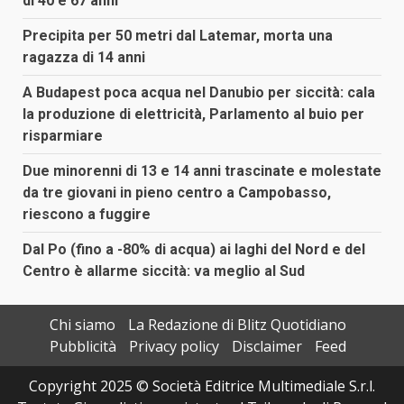
di 40 e 67 anni
Precipita per 50 metri dal Latemar, morta una
ragazza di 14 anni
A Budapest poca acqua nel Danubio per siccità: cala
la produzione di elettricità, Parlamento al buio per
risparmiare
Due minorenni di 13 e 14 anni trascinate e molestate
da tre giovani in pieno centro a Campobasso,
riescono a fuggire
Dal Po (fino a -80% di acqua) ai laghi del Nord e del
Centro è allarme siccità: va meglio al Sud
Chi siamo
La Redazione di Blitz Quotidiano
Pubblicità
Privacy policy
Disclaimer
Feed
Copyright 2025 © Società Editrice Multimediale S.r.l.