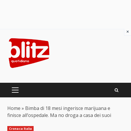
×
Skip
to
content
PRIMARY
MENU
Home
»
Bimba di 18 mesi ingerisce marijuana e
finisce all’ospedale. Ma no droga a casa dei suoi
Cronaca Italia