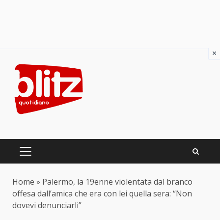
×
Skip
to
content
PRIMARY
MENU
Home
»
Palermo, la 19enne violentata dal branco
offesa dall’amica che era con lei quella sera: “Non
dovevi denunciarli”