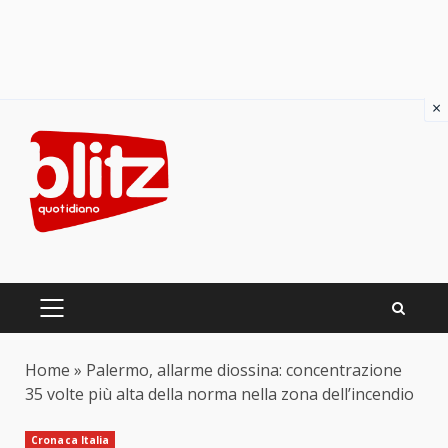
×
Skip
to
content
PRIMARY
MENU
Home
»
Palermo, allarme diossina: concentrazione
35 volte più alta della norma nella zona dell’incendio
Cronaca Italia