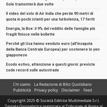
Sole tramonterà due volte
Il video del volo di Air India che perde 90 metri di
quota in pochi istanti per una turbolenza, 17 feriti
Energia, la Bce: il 9% del reddito delle famiglie più
fragili finisce nelle bollette
Perché gli Usa hanno venduto euro (all’insaputa
della Banca Centrale Europea) per sostenere lo yen
giapponese
Esodo estivo, attenzione a questi giorni: previste
code record sulle autostrade
Chi siamo
La Redazione di Blitz Quotidiano
Pubblicità
Privacy policy
Disclaimer
Feed
Copyright 2025 © Società Editrice Multimediale S.r.l.
Testata Giornalistica registrata al Tribunale di Roma al