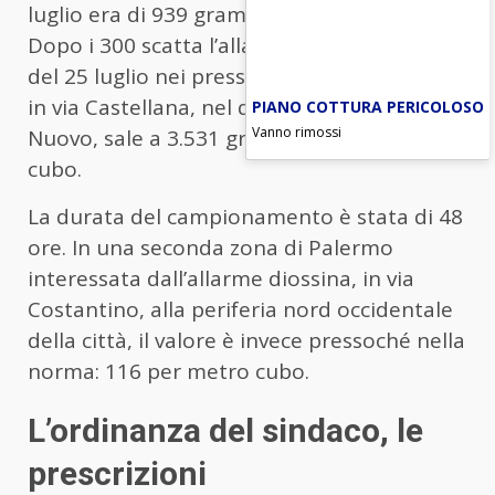
luglio era di 939 grammi per metro cubo.
Dopo i 300 scatta l’allarme. Adesso quello
del 25 luglio nei pressi di Villa delle Ginestre
in via Castellana, nel quartiere Borgo
PIANO COTTURA PERICOLOSO
Vanno rimossi
Nuovo, sale a 3.531 grammi per metro
cubo.
La durata del campionamento è stata di 48
ore. In una seconda zona di Palermo
interessata dall’allarme diossina, in via
Costantino, alla periferia nord occidentale
della città, il valore è invece pressoché nella
norma: 116 per metro cubo.
L’ordinanza del sindaco, le
prescrizioni