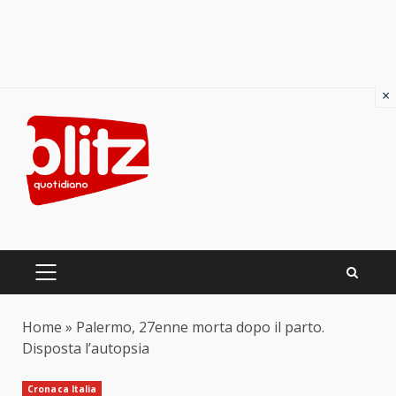
×
Skip
to
content
PRIMARY
MENU
Home
»
Palermo, 27enne morta dopo il parto.
Disposta l’autopsia
Cronaca Italia