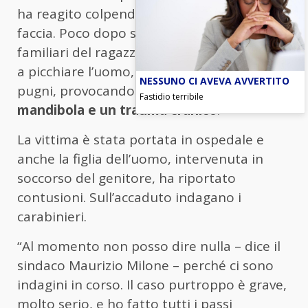
ha reagito colpendolo con un pugno in
faccia. Poco dopo sarebbero arrivati i
familiari del ragazzo che hanno continuato
a picchiare l’uomo, finito a terra, con calci e
NESSUNO CI AVEVA AVVERTITO
pugni, provocandogli la
frattura della
Fastidio terribile
mandibola e un trauma cranico
.
La vittima è stata portata in ospedale e
anche la figlia dell’uomo, intervenuta in
soccorso del genitore, ha riportato
contusioni. Sull’accaduto indagano i
carabinieri.
“Al momento non posso dire nulla – dice il
sindaco Maurizio Milone – perché ci sono
indagini in corso. Il caso purtroppo è grave,
molto serio, e ho fatto tutti i passi