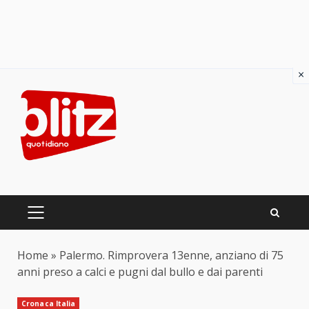
×
Skip
to
content
PRIMARY
MENU
Home
»
Palermo. Rimprovera 13enne, anziano di 75
anni preso a calci e pugni dal bullo e dai parenti
Cronaca Italia