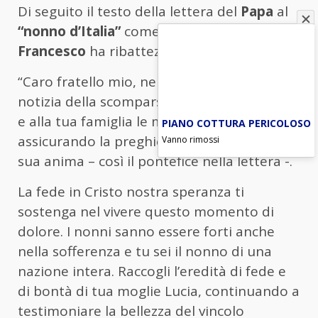
Di seguito il testo della lettera del
Papa
al
“nonno d’Italia”
come con simpatia
Francesco
ha ribattezzato
Lino Banfi
.
“Caro fratello mio, nell’apprendere la
notizia della scomparsa di Lucia, porgo a te
e alla tua famiglia le mie condoglianze,
PIANO COTTURA PERICOLOSO
assicurando la preghiera in suffragio della
Vanno rimossi
sua anima – così il pontefice nella lettera -.
La fede in Cristo nostra speranza ti
sostenga nel vivere questo momento di
dolore. I nonni sanno essere forti anche
nella sofferenza e tu sei il nonno di una
nazione intera. Raccogli l’eredità di fede e
di bontà di tua moglie Lucia, continuando a
testimoniare la bellezza del vincolo