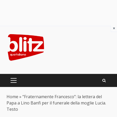
×
Skip
to
content
PRIMARY
MENU
Home
»
“Fraternamente Francesco”: la lettera del
Papa a Lino Banfi per il funerale della moglie Lucia.
Testo