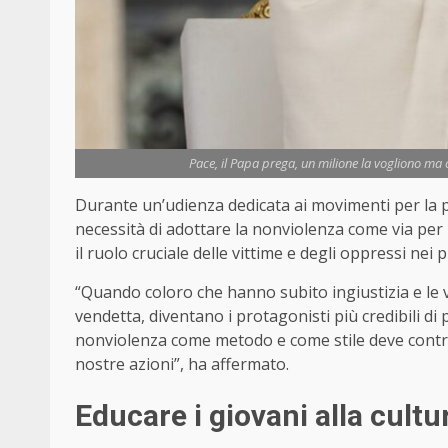
Pace, il Papa prega, un milione la vogliono ma 
Durante un’udienza dedicata ai movimenti per la p
necessità di adottare la nonviolenza come via per u
il ruolo cruciale delle vittime e degli oppressi nei p
“Quando coloro che hanno subito ingiustizia e le v
vendetta, diventano i protagonisti più credibili di 
nonviolenza come metodo e come stile deve contradd
nostre azioni”, ha affermato.
Educare i giovani alla cultur