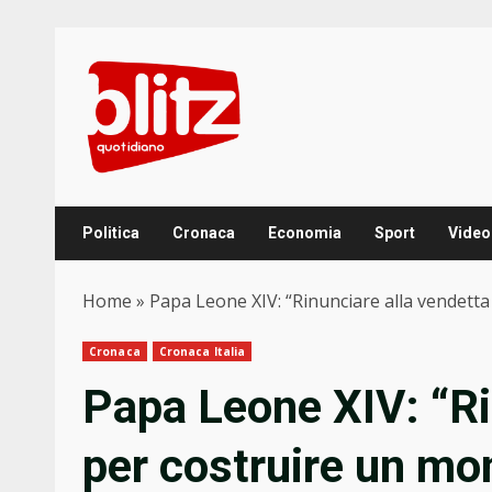
Skip
to
content
Politica
Cronaca
Economia
Sport
Video
Home
»
Papa Leone XIV: “Rinunciare alla vendett
Cronaca
Cronaca Italia
Papa Leone XIV: “Ri
per costruire un mo