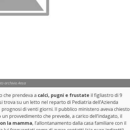
to archivio Ansa
no che prendeva a
calci, pugni e frustate
il figliastro di 9
si trova su un letto nel reparto di Pediatria dell’Azienda
 prognosi di venti giorni. Il pubblico ministero aveva chiesto
o un provvedimento che prevede, a carico dell’indagato, il
 con la mamma
, l’allontanamento dalla casa familiare con il
da lui frequentati come di avere contatti (sia pure indiretti)