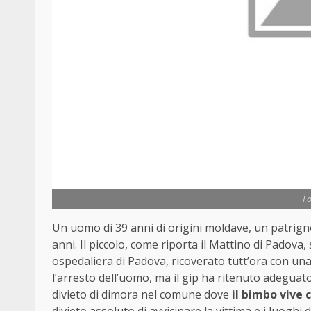
Fo
Un uomo di 39 anni di origini moldave, un patrig
anni. Il piccolo, come riporta il Mattino di Padova, 
ospedaliera di Padova, ricoverato tutt’ora con una
l’arresto dell’uomo, ma il gip ha ritenuto adeguat
divieto di dimora nel comune dove
il bimbo vive
divieto assoluto di avvicinare la vittima e i luoghi 