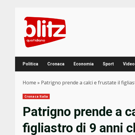
Skip
to
content
Politica
Cronaca
Economia
Sport
Video
Home
»
Patrigno prende a calci e frustate il figlias
Cronaca Italia
Patrigno prende a cal
figliastro di 9 anni 