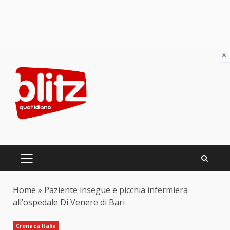
×
Skip
to
content
PRIMARY
MENU
Home
»
Paziente insegue e picchia infermiera
all’ospedale Di Venere di Bari
Cronaca Italia