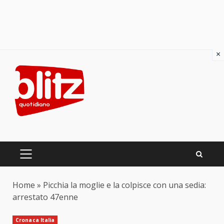
×
Skip
to
content
PRIMARY
MENU
Home
»
Picchia la moglie e la colpisce con una sedia:
arrestato 47enne
Cronaca Italia