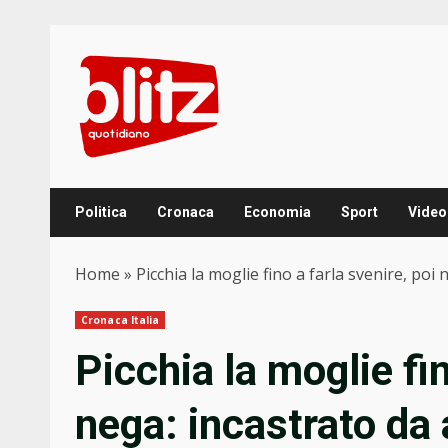
Skip
to
content
Politica
Cronaca
Economia
Sport
Video
Home
»
Picchia la moglie fino a farla svenire, poi 
Cronaca Italia
Picchia la moglie fin
nega: incastrato da a