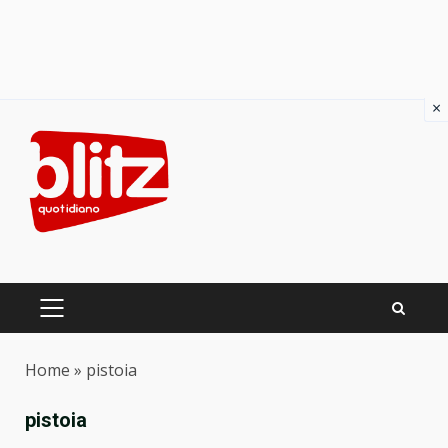
×
Skip
to
content
PRIMARY
MENU
Home
»
pistoia
pistoia