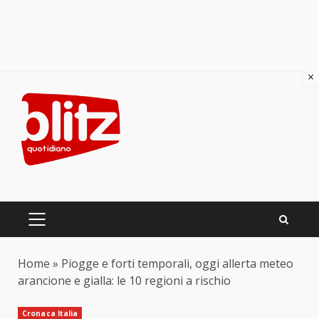
×
Skip
to
content
PRIMARY
MENU
Home
»
Piogge e forti temporali, oggi allerta meteo
arancione e gialla: le 10 regioni a rischio
Cronaca Italia