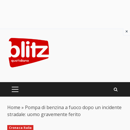
×
Skip
to
content
PRIMARY
MENU
Home
»
Pompa di benzina a fuoco dopo un incidente
stradale: uomo gravemente ferito
Cronaca Italia