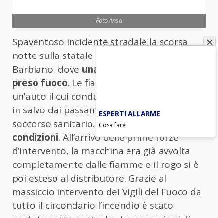
Foto Ansa
Spaventoso incidente stradale la scorsa
notte sulla statale del Brennero a
Barbiano, dove
una pompa di benzina ha
preso fuoco
. Le fiamme provenivano da
un’auto il cui conducente è stato a portato
in salvo dai passanti e preso in cura dal
ESPERTI ALLARME
soccorso sanitario. Ora versa in
gravi
Cosa fare
condizioni
. All’arrivo delle prime forze
d’intervento, la macchina era già avvolta
completamente dalle fiamme e il rogo si è
poi esteso al distributore. Grazie al
massiccio intervento dei Vigili del Fuoco da
tutto il circondario l’incendio è stato