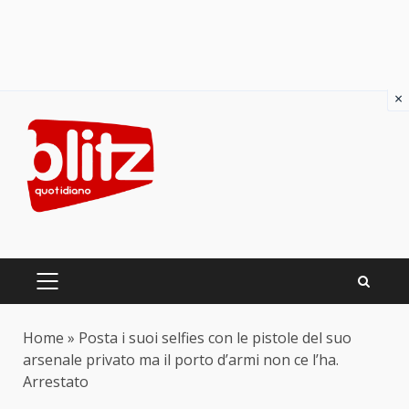
×
Skip
to
content
PRIMARY
MENU
Home
»
Posta i suoi selfies con le pistole del suo
arsenale privato ma il porto d’armi non ce l’ha.
Arrestato